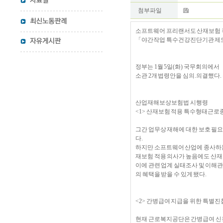
첨부파일
소프트웨어 프리랜서도 산재보험 
「야간작업 특수건강진단기관 제도
정부는 1월 5일(화) 국무회의
소관 2개 법령안을 심의.의결했다.
산업재해보상보험법 시행령
<1> 산재보험 적용 특수형태근로종사자 
그간 업무상 재해에 대한 보호 필
다.
하지만 소프트웨어 산업에 종사하는
재보험 적용 의사가 높음에도 산재
이에 관련 업계 실태조사 및 이해
의 혜택을 받을 수 있게 됐다.
<2> 간병급여 지급을 위한 특별진찰
현재 근로복지공단은 간병급여 신