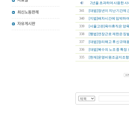
2년을 초과하여 사용한 사
341
[대법]정년이 지난 기간제 
340
[지법]배차시간에 임박하여 
339
[서울고판]육아휴직은 양육
338
[행법]연장근로 제한은 징
337
[대법]정리해고 후 신규채용 
336
[대법]복수의 노조 중 특정 
335
[헌재]운영비원조금지조항이